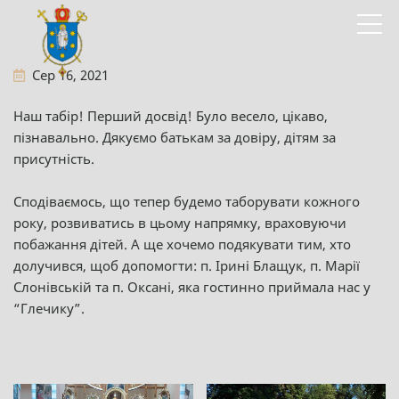
Сер 16, 2021
Наш табір! Перший досвід! Було весело, цікаво,
пізнавально. Дякуємо батькам за довіру, дітям за
присутність.
Сподіваємось, що тепер будемо таборувати кожного
року, розвиватись в цьому напрямку, враховуючи
побажання дітей. А ще хочемо подякувати тим, хто
долучився, щоб допомогти: п. Ірині Блащук, п. Марії
Слонівській та п. Оксані, яка гостинно приймала нас у
“Глечику”.